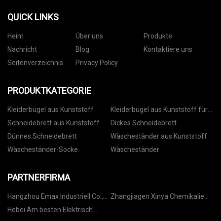
QUICK LINKS
Heim
Über uns
Produkte
Nachricht
Blog
Kontaktiere uns
Seitenverzeichnis
Privacy Policy
PRODUKTKATEGORIE
Kleiderbügel aus Kunststoff
Kleiderbügel aus Kunststoff für
Hosen
Schneidebrett aus Kunststoff
Dickes Schneidebrett
Dünnes Schneidebrett
Wäscheständer aus Kunststoff
Wäscheständer-Socke
Wäscheständer
PARTNERFIRMA
Hangzhou Emax Industriell Co.,
Zhangjiagen Xinya Chemikalie
GmbH
Co., Ltd.
Hebei Am besten Elektrisch
Fahrzeug Co., Ltd.