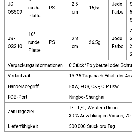
JS-
2,5
Jede
S
runde
PS
16,5g
OSS09
cm
Farbe
Platte
S
10"
JS-
2,8
Jede
S
runde
PS
26,5g
OSS10
cm
Farbe
Platte
S
Verpackungsinformationen
8 Stück/Polybeutel oder Schru
Vorlaufzeit
15-25 Tage nach Erhalt der An
Handelsbegriff
EXW, FOB, C&F, CIP usw.
FOB-Port
Ningbo/Shanghai
T/T, L/C, Western Union,
Zahlungsziel
30 % Anzahlung im Voraus, 70
Lieferfähigkeit
500.000 Stück pro Tag