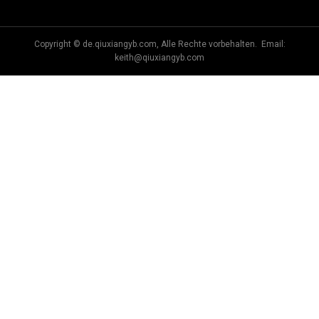
Copyright © de.qiuxiangyb.com, Alle Rechte vorbehalten. Email:
keith@qiuxiangyb.com