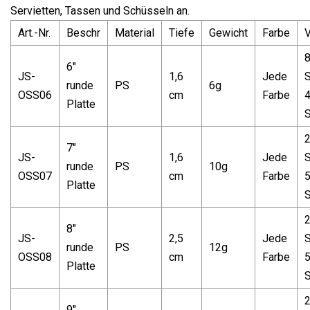
Servietten, Tassen und Schüsseln an.
Art.-Nr.
Beschr
Material
Tiefe
Gewicht
Farbe
6"
JS-
1,6
Jede
S
runde
PS
6g
OSS06
cm
Farbe
Platte
S
7"
JS-
1,6
Jede
S
runde
PS
10g
OSS07
cm
Farbe
Platte
S
8"
JS-
2,5
Jede
S
runde
PS
12g
OSS08
cm
Farbe
Platte
S
9"