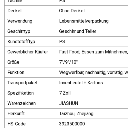
Technik
PS
Deckel
Ohne Deckel
Verwendung
Lebensmittelverpackung
Geschirrtyp
Geschirr und Teller
Kunststofftyp
PS
Gewerblicher Käufer
Fast Food, Essen zum Mitnehmen,
Größe
7''/9''/10''
Funktion
Wegwerfbar, nachhaltig, vorrätig,
Transportpaket
Innenbeutel + Kartons
Spezifikation
7 Zoll
Warenzeichen
JIASHUN
Herkunft
Taizhou, Zhejiang
HS-Code
3923500000