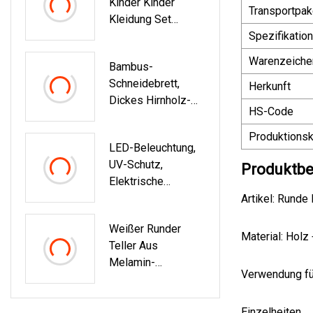
Kinder Kinder
Transportpak
Kleidung Set
Kleiderbügel 2
Spezifikation
Stück Set
Warenzeiche
Bambus-
Kleiderbügel
Schneidebrett,
Kunststoff
Herkunft
Dickes Hirnholz-
Kleiderbügel
HS-Code
Schneidebrett
Produktionsk
LED-Beleuchtung,
UV-Schutz,
Produktbe
Elektrische
Trocknung,
Artikel: Runde 
Automatischer
Weißer Runder
Kleiderbügel Aus
Material: Holz
Teller Aus
Aluminium, An Der
Melamin-
Decke Des Balkons
Verwendung fü
Kunststoff Mit
Montiert
Individuellem Logo
Einzelheiten
Von Housewares