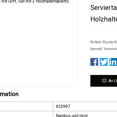
Servierta
Holzhalt
Artikel: Runde K
bemalt. Verwend
An U
rmation
653997
Bambus und Holz