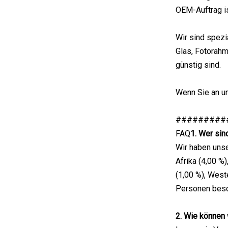
OEM-Auftrag i
Wir sind spez
Glas, Fotorahm
günstig sind.
Wenn Sie an un
#########
FAQ
1. Wer sin
Wir haben unse
Afrika (4,00 %
(1,00 %), West
Personen besc
2. Wie können 