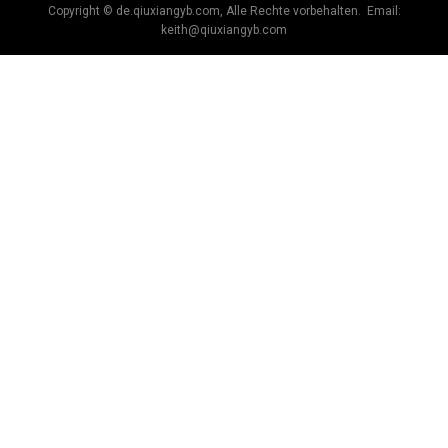
Copyright © de.qiuxiangyb.com, Alle Rechte vorbehalten. Email:
keith@qiuxiangyb.com