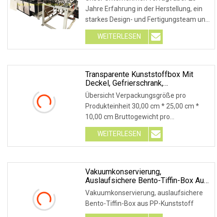
Eierablage, Verdickte Enten-Ei-Box
Jahre Erfahrung in der Herstellung, ein
starkes Design- und Fertigungsteam und
ein pe
WEITERLESEN
Transparente Kunststoffbox Mit
Deckel, Gefrierschrank,
Lebensmittelaufbewahrung,
Übersicht Verpackungsgröße pro
Verbundkonservierung,
Produkteinheit 30,00 cm * 25,00 cm *
Containerwyz21015
10,00 cm Bruttogewicht pro
Produkteinheit 0,500 kg P
WEITERLESEN
Vakuumkonservierung,
Auslaufsichere Bento-Tiffin-Box Aus
PP-Kunststoff
Vakuumkonservierung, auslaufsichere
Bento-Tiffin-Box aus PP-Kunststoff