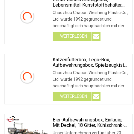
Lebensmittel-Kunststoffbehälter,
Süßigkeiten-Box, Dessert-Box
Chaozhou Chaoan Weisheng Plastic Co.,
Ltd. wurde 1992 gegründet und
beschäftigt sich hauptsächlich mit der
Entwicklung
WEITERLESEN
Katzenfutterbox, Lego-Box,
Aufbewahrungsbox, Spielzeugkiste
Aus PP-Kunststoff
Chaozhou Chaoan Weisheng Plastic Co.,
Ltd. wurde 1992 gegründet und
beschäftigt sich hauptsächlich mit der
Entwicklung
WEITERLESEN
Eier-Aufbewahrungsbox, Einlagig,
Mit Deckel, 18 Gitter, Kühlschrank-
Konservierungsbox, Kunststoff-
Unser Unternehmen verfügt über 20