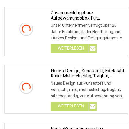
Zusammenklappbare
Aufbewahrungsbox Für
Küchenkonservierungsbeutel,
Unser Unternehmen verfügt über 20
Müllbeutel, Aufbewahrungsbox,
Jahre Erfahrung in der Herstellung, ein
Einweghandschuhe, Plastiktüte,
starkes Design- und Fertigungsteam und
Organizer-Box
ein pe
WEITERLESEN
Neues Design, Kunststoff, Edelstahl,
Rund, Mehrschichtig, Tragbar,
Hitzebeständig, Lunchbox,
Neues Design aus Kunststoff und
Aufbewahrung Von Lebensmitteln
Edelstahl, rund, mehrschichtig, tragbar,
Im Freien
hitzebeständig, zur Aufbewahrung von
Lebensmitt
WEITERLESEN
Bento-Konservierungsbox,