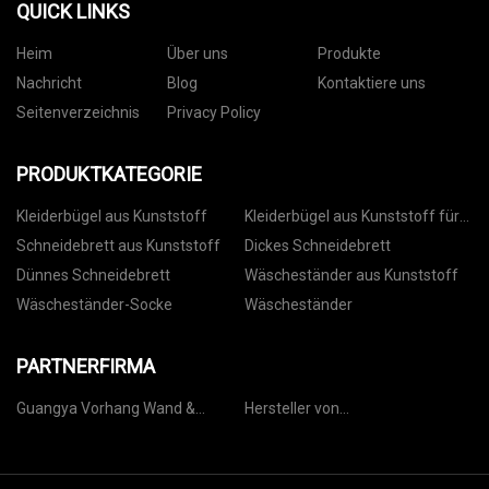
QUICK LINKS
Heim
Über uns
Produkte
Nachricht
Blog
Kontaktiere uns
Seitenverzeichnis
Privacy Policy
PRODUKTKATEGORIE
Kleiderbügel aus Kunststoff
Kleiderbügel aus Kunststoff für
Hosen
Schneidebrett aus Kunststoff
Dickes Schneidebrett
Dünnes Schneidebrett
Wäscheständer aus Kunststoff
Wäscheständer-Socke
Wäscheständer
PARTNERFIRMA
Guangya Vorhang Wand &
Hersteller von
Fenster Tür System
Personenaufzügen in China
Ingenieurwesen Co., Ltd.