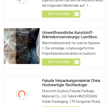
Eigenschaften Die Benfan-Kühlbox weist
die folgenden Merkmale auf: 1.
Rotationsstruktur
WEITERLESEN
Umweltfreundliche Kunststoff-
Wärmekonservierungs-Lunchbox
Und Schokoladen-Auflösungsbox,
Warmhalteschrank für warme Speisen
Isolierte Lebensmittelbox,
1. Die einteilige, rotationsgeformte
Kommerzielle, Farbenfrohe, Isolierte
Polyethylenkonstruktion ist äußerst
Warmhaltebox, Lebensmittelschrank
langlebig. 2
WEITERLESEN
Fukuda Verpackungsmaterial China
Hochwertiger Rechteckiger
Kunststoffdeckel
Übersicht Suzhou Fukuda Package
Frischekonservierung
Material Co., Ltd. Fabrik HINZUFÜGEN:
Lebensmittelaufbewahrungsbehälter
Futian Packaging, 170 Songshan Road,
Box Herstellung PLA Blisterbox
Großhandel
High-Tech Zon