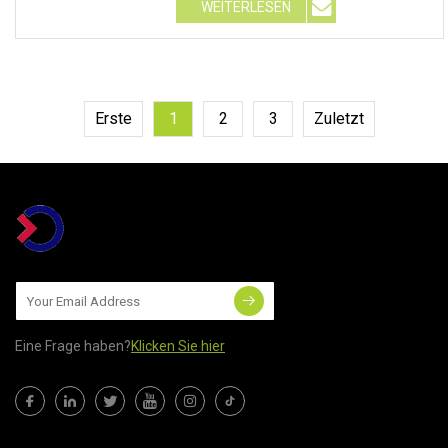
WEITERLESEN
Erste
1
2
3
Zuletzt
Eine Frage haben?
Klicken Sie hier