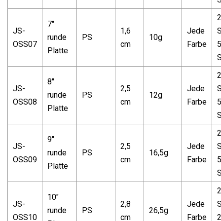
7"
JS-
1,6
Jede
S
runde
PS
10g
OSS07
cm
Farbe
Platte
S
8"
JS-
2,5
Jede
S
runde
PS
12g
OSS08
cm
Farbe
Platte
S
9"
JS-
2,5
Jede
S
runde
PS
16,5g
OSS09
cm
Farbe
Platte
S
10"
JS-
2,8
Jede
S
runde
PS
26,5g
OSS10
cm
Farbe