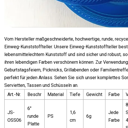
Vom Hersteller maßgeschneiderte, hochwertige, runde, recyce
Einweg-Kunststoffteller. Unsere Einweg-Kunststoffteller bes
lebensmittelechtem Kunststoff und sind sicher und robust, sod
ihren lebendigen Farben verschönern können. Zur Verwendung
Geburtstagsfeiern, Picknicks, Grillabenden oder Familientreff
perfekt für jeden Anlass. Sehen Sie sich unser komplettes S
Servietten, Tassen und Schüsseln an.
Art.-Nr.
Beschr
Material
Tiefe
Gewicht
Farbe
6"
JS-
1,6
Jede
S
runde
PS
6g
OSS06
cm
Farbe
Platte
S