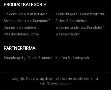
PRODUKTKATEGORIE
Kleiderbügel aus Kunststoff
Kleiderbügel aus Kunststoff für
Hosen
Schneidebrett aus Kunststoff
Dickes Schneidebrett
Dünnes Schneidebrett
Wäscheständer aus Kunststoff
Wäscheständer-Socke
Wäscheständer
PARTNERFIRMA
Shandong High Grade Economic
Kaufen Sie biologisch
Trading Co., Ltd
abbaubares Calciumcarbonat-
modifiziertes Harz
Copyright © de.qiuxiangyb.com, Alle Rechte vorbehalten. Email:
keith@qiuxiangyb.com