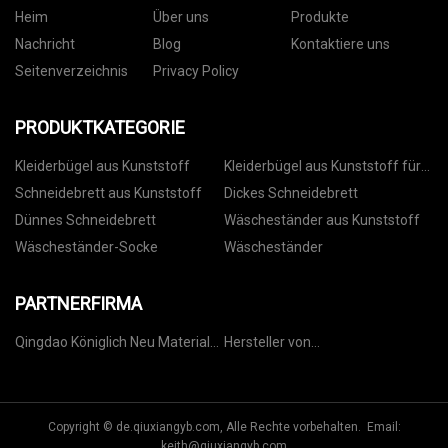
Heim
Über uns
Produkte
Nachricht
Blog
Kontaktiere uns
Seitenverzeichnis
Privacy Policy
PRODUKTKATEGORIE
Kleiderbügel aus Kunststoff
Kleiderbügel aus Kunststoff für
Hosen
Schneidebrett aus Kunststoff
Dickes Schneidebrett
Dünnes Schneidebrett
Wäscheständer aus Kunststoff
Wäscheständer-Socke
Wäscheständer
PARTNERFIRMA
Qingdao Königlich Neu Material
Hersteller von
Co., GmbH
Paddelpumpenpumpenpumpenpu
Copyright © de.qiuxiangyb.com, Alle Rechte vorbehalten. Email:
keith@qiuxiangyb.com