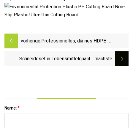
vorherige:
Professionelles, dünnes HDPE-
Schneidebrett. FDA-Schneidebrett
Schneideset in Lebensmittelqualität,
:nächste
Bretter für rohes Fleisch,
Schweinerippchen,
Küchenschneidewerkzeuge, Käse,
Kunststoff, dickes Schneidebrett
Name:
*