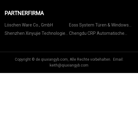
PARTNERFIRMA
Löschen Ware Co., GmbH
Eoss System Türen & Windows
(Shandong) Co., Ltd
Shenzhen Xinyujie Technologie
Chengdu CRP Automatische
Co., Ltd
Steuerungstechnik Co., Ltd.
Copyright © de.qiuxiangyb.com, Alle Rechte vorbehalten. Email:
keith@qiuxiangyb.com