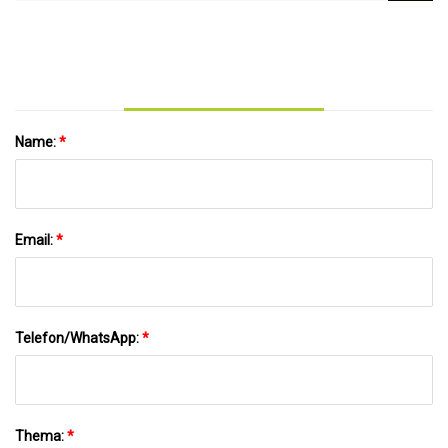
Schneidebrett, dickes Schneidebrett für die
Zubereitung von Mahlzeiten in der Küche
mit Aufbewahrungsschlitz für Lebensmittel
Name:
*
Email:
*
Telefon/WhatsApp:
*
Thema:
*