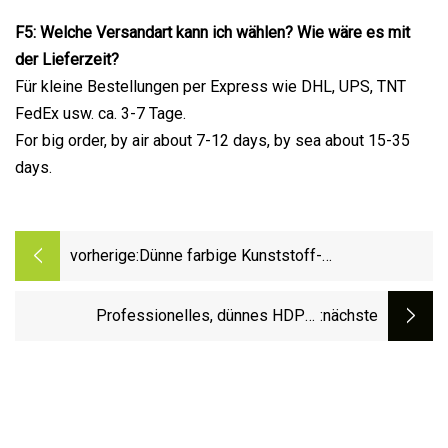
F5: Welche Versandart kann ich wählen? Wie wäre es mit
der Lieferzeit?
Für kleine Bestellungen per Express wie DHL, UPS, TNT
FedEx usw. ca. 3-7 Tage.
For big order, by air about 7-12 days, by sea about 15-35
days.
vorherige:
Dünne farbige Kunststoff-
Schneidebretter, Käse-Küchen-Brot-
Schneidebrett
Professionelles, dünnes HDPE-
:nächste
Schneidebrett. FDA-Schneidebrett