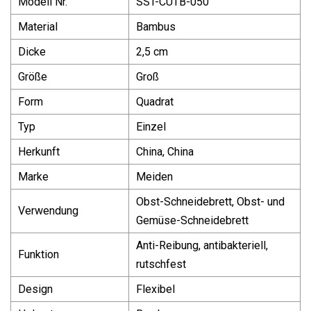
Modell Nr.
SST-CUTB-050
Material
Bambus
Dicke
2,5 cm
Größe
Groß
Form
Quadrat
Typ
Einzel
Herkunft
China, China
Marke
Meiden
Obst-Schneidebrett, Obst- und
Verwendung
Gemüse-Schneidebrett
Anti-Reibung, antibakteriell,
Funktion
rutschfest
Design
Flexibel