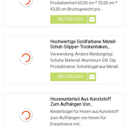
Produkteinheit 60,00 cm * 33,00 cm *
Abtropfgestell
43,00 cm Bruttogewicht pro
Produkteinheit 20,000 kg 1026
WEITERLESEN
Küchenspüle-Organizer, Tablett,
Schwammhalter aus Kunststoff,
Arbeitsplatte, Obst, Tassen, Tassen,
Abtropffläche
Hochwertige Goldfarbene Metall-
Schuh-Slipper-Trockenhaken,
Kleiderbügel
Verwendung: Andere Kleidungstyp:
Schuhe Material: Aluminium Stil: Clip
Produktname: Schuhbügel aus Metall
Größe: 28 cm x 18 cm x 23,5 cm Farbe:
WEITERLESEN
Gold/Roségold/Splitter Gewicht: 65,4 g
Funktion: Langlebig Anwendung:
Trocknen von Socken
Hosenunterteil Aus Kunststoff
Zum Aufhängen Von
Erwachsenenhosen Mit
Kleiderbügel für Hosen aus Kunststoff
Größenmarkierungsring
zum Aufhängen von Hosen für
Erwachsene mit