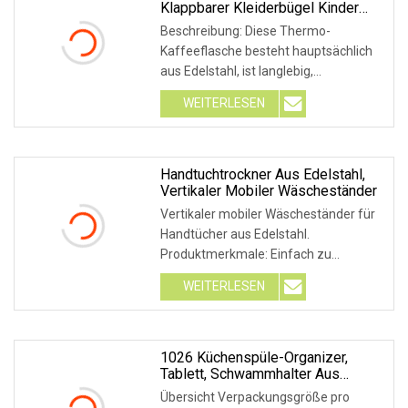
Klappbarer Kleiderbügel Kinder
Erwachsene Wäschetrockner
Beschreibung: Diese Thermo-
Winddichte Socken Unterwäsche
Kaffeeflasche besteht hauptsächlich
Kunststoff-Wäscheständer
aus Edelstahl, ist langlebig,
verformungs- und
WEITERLESEN
korrosionsbeständig. Es ist mit einem
Griff ausgestattet, so dass Sie es
bequemer tragen können, der Deckel
ist
Handtuchtrockner Aus Edelstahl,
Vertikaler Mobiler Wäscheständer
Vertikaler mobiler Wäscheständer für
Handtücher aus Edelstahl.
Produktmerkmale: Einfach zu
bedienen, klein, beweglich,
WEITERLESEN
platzsparend, solider und langlebiger
Edelstahl;
1026 Küchenspüle-Organizer,
Tablett, Schwammhalter Aus
Kunststoff, Arbeitsplatte, Obst,
Übersicht Verpackungsgröße pro
Tassen, Tassen, Abtropffläche,