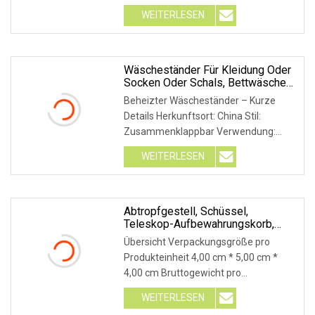
Größenmarkierungsring. Kleiderbügel
WEITERLESEN
für Hosen aus Kunststoff, Kleiderbügel
für Hosen aus Kunststoff, Kleiderbügel
für Hosen für Erwachsene,
Kleiderbügel zum Aufhängen von
Wäscheständer Für Kleidung Oder
Socken Oder Schals, Bettwäsche-
Erwachsenen
Werkzeug, Wäscheständer Aus
Beheizter Wäscheständer – Kurze
Aluminium, Zusammenklappbarer
Details Herkunftsort: China Stil:
Wäscheständer, Großer
Zusammenklappbar Verwendung:
Zusammenklappbarer
Wäscheständer
Bekleidung, Hotel, Zuhause,
WEITERLESEN
Badezimmer Spannung: 100–120
V/220 V–240 V, 50/60 Hz Fragen und
Antworten 1. Frage: Haben Sie eine
eigene Formenbauwerkstatt? A :Ja,
Abtropfgestell, Schüssel,
Teleskop-Aufbewahrungskorb,
das haben wir
Waschbecken, Wäscheständer,
Übersicht Verpackungsgröße pro
Tragbarer Geschirrkorb, Kunststoff,
Produkteinheit 4,00 cm * 5,00 cm *
Für Küchenspüle, Bl12006
4,00 cm Bruttogewicht pro
Produkteinheit 0,350 kg
WEITERLESEN
Produktbeschreibung Detaillierte Fotos