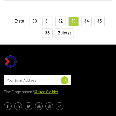
Produktparameter Zertifizierungen
Firmenprofil Unser
Erste
30
31
32
33
34
35
36
Zuletzt
Eine Frage haben?
Klicken Sie hier