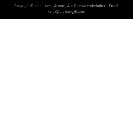
Copyright © de.qiuxiangyb.com, Alle Rechte vorbehalten. Email:
keith@qiuxiangyb.com