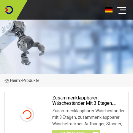
Heim
>
Produkte
Zusammenklappbarer
Wäscheständer Mit 3 Etagen,
Zusammenklappbarer
Zusammenklappbarer Wäscheständer
Wäschetrockner-Aufhänger,
mit 3 Etagen, zusammenklappbarer
Ständer, Geeignet Für Den Innen-
Wäschetrockner-Aufhänger, Ständer,
Und Außenbereich
geeignet für den Innen- und