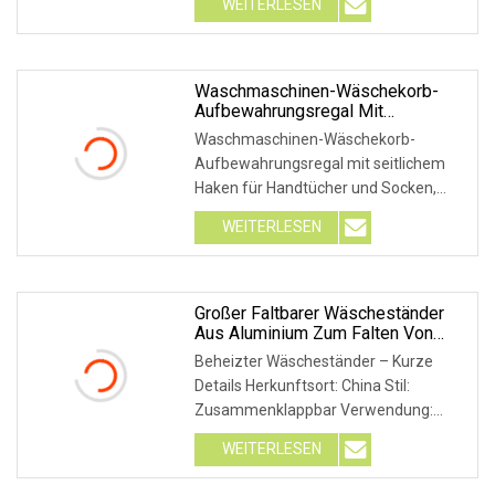
WEITERLESEN
Außenbereich
Waschmaschinen-Wäschekorb-
Aufbewahrungsregal Mit
Seitlichem Haken Für Handtuch-
Waschmaschinen-Wäschekorb-
Und Socken-Trockengestell
Aufbewahrungsregal mit seitlichem
Haken für Handtücher und Socken,
Wäscheständer. OEM und ODM sind
WEITERLESEN
willkommen. Wenn Sie Fragen zu
Produkten oder Kaufabsichten haben,
wenden Sie sich bitte an
Großer Faltbarer Wäscheständer
Aus Aluminium Zum Falten Von
Kleidung, Kleidung Oder Socken
Beheizter Wäscheständer – Kurze
Oder Schals, Werkzeug,
Details Herkunftsort: China Stil:
Wäscheständer, Wäscheständer
Zusammenklappbar Verwendung:
Bekleidung, Hotel, Zuhause,
WEITERLESEN
Badezimmer Spannung: 100–120
V/220 V–240 V, 50/60 Hz Fragen und