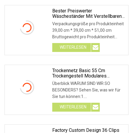
Antworten 1. Frage: Haben Sie eine
eigene Formenbauwerkstatt? A :Ja,
Bester Preiswerter
Wäscheständer Mit Verstellbaren
das haben wir
Clips, Direkt Ab Werk Schwarzer
Verpackungsgröße pro Produkteinheit
Kunststoff-Rockaufhänger
39,00 cm * 39,00 cm * 51,00 cm
Bruttogewicht pro Produkteinheit
11,000 kg Produktbeschreibung --------
WEITERLESEN
-------------------- ---------- Spezifikation
Trockennetz Basic 55 Cm
Trockengestell Modulares
Hydrokulturnetz Malla Secado
Überblick WARUM SIND WIR SO
Indoor Growtent Net
BESONDERS? Sehen Sie, was wir für
Sie tun können:1.
Zahlungsbedingungen – garantiert,
WEITERLESEN
dass wir Ihnen nie davonlaufen: {10 %
vor der Produktion, 80 % vor dem
Versand und wir überlassen Ihnen 10
%}
Factory Custom Design 36 Clips