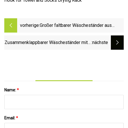
vorherige:
Großer faltbarer Wäscheständer aus
Aluminium zum Falten von Kleidung,
Kleidung oder Socken oder Schals,
Zusammenklappbarer Wäscheständer mit 3
:nächste
Werkzeug, Wäscheständer,
Etagen, zusammenklappbarer
Wäscheständer
Wäschetrockner-Aufhänger, Ständer,
geeignet für den Innen- und Außenbereich
Name:
*
Email:
*