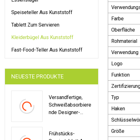
Verwendung
Speiseteller Aus Kunststoff
Farbe
Tablett Zum Servieren
Oberfläche
Kleiderbügel Aus Kunststoff
Rohmaterial
Fast-Food-Teller Aus Kunststoff
Verwendung
Logo
Funktion
NEUESTE PRODUKTE
Zertifizierun
Versandfertige,
Typ
Schweißabsorbiere
Haken
Nde Designer-
Basketballteam-
Schlüsselwör
Premium-Crew-
Größe
Frühstücks-
Sportstrümpfe Aus