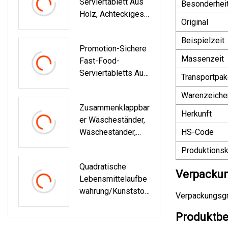
Serviertablett Aus
Baumwolle Für
Besonderhei
Holz, Achteckiges
Herren
Original
Serviertablett
Beispielzeit
Promotion-Sichere
Massenzeit
Fast-Food-
Serviertabletts Aus
Transportpak
Kunststoff
Warenzeiche
Zusammenklappbar
Herkunft
Er Wäscheständer,
Wäscheständer,
HS-Code
Kleiderbügeltrockn
Produktionsk
Er Aus Edelstahl
Quadratische
(WS-2205)
Verpackun
Lebensmittelaufbe
Wahrung/Kunststof
Verpackungsgrö
F-
Aufbewahrungsbox
Produktbe
Zum Verkauf,