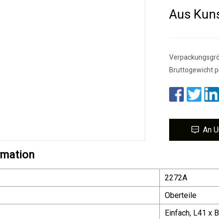
Aus Kuns
Verpackungsgröß
Bruttogewicht p
An U
rmation
2272A
Oberteile
Einfach, L41 x