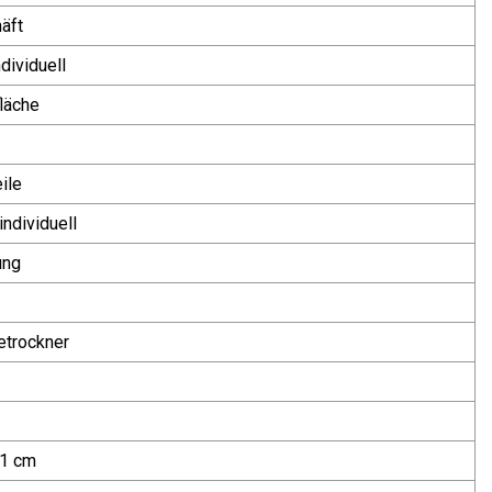
äft
dividuell
läche
ile
individuell
ung
etrockner
21 cm