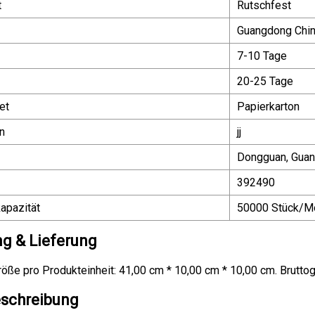
t
Rutschfest
Guangdong Chi
7-10 Tage
20-25 Tage
et
Papierkarton
n
jj
Dongguan, Gua
392490
apazität
50000 Stück/M
g & Lieferung
ße pro Produkteinheit: 41,00 cm * 10,00 cm * 10,00 cm. Bruttog
schreibung