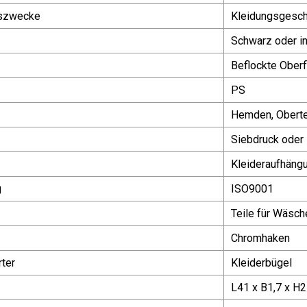
szwecke
Kleidungsgesch
Schwarz oder in
Beflockte Oberf
PS
Hemden, Oberte
Siebdruck oder 
Kleideraufhäng
g
ISO9001
Teile für Wäsch
Chromhaken
ter
Kleiderbügel
L41 x B1,7 x H