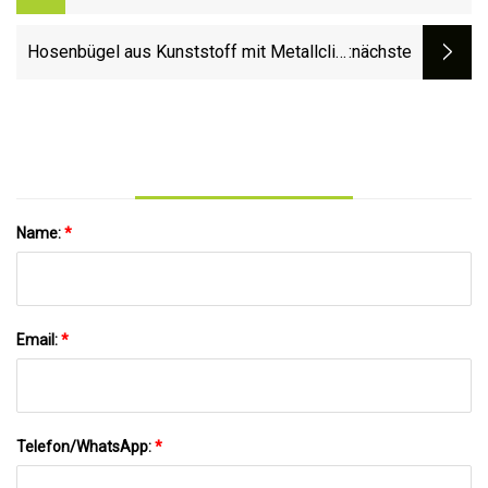
Kunststoffbehälter, Süßigkeiten-Box,
Dessert-Box
Hosenbügel aus Kunststoff mit Metallclip,
:nächste
Gummi im Clip, Hosenbügel aus Kunststoff
zur Präsentation
Name:
*
Email:
*
Telefon/WhatsApp:
*