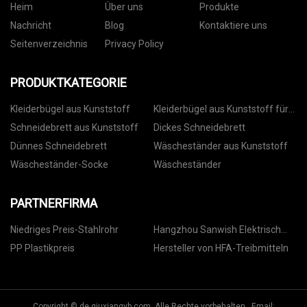
Heim
Über uns
Produkte
Nachricht
Blog
Kontaktiere uns
Seitenverzeichnis
Privacy Policy
PRODUKTKATEGORIE
Kleiderbügel aus Kunststoff
Kleiderbügel aus Kunststoff für
Hosen
Schneidebrett aus Kunststoff
Dickes Schneidebrett
Dünnes Schneidebrett
Wäscheständer aus Kunststoff
Wäscheständer-Socke
Wäscheständer
PARTNERFIRMA
Niedriges Preis-Stahlrohr
Hangzhou Sanwish Elektrisch
Co., Ltd.
PP Plastikpreis
Hersteller von HFA-Treibmitteln
Copyright © de.qiuxiangyb.com, Alle Rechte vorbehalten. Email: