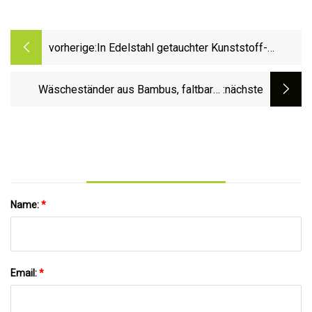
vorherige:
In Edelstahl getauchter Kunststoff-
Gummi-Hosenständer, Hosenbügel
Wäscheständer aus Bambus, faltbarer
:nächste
Wäscheständer aus Holz
Name:
*
Email:
*