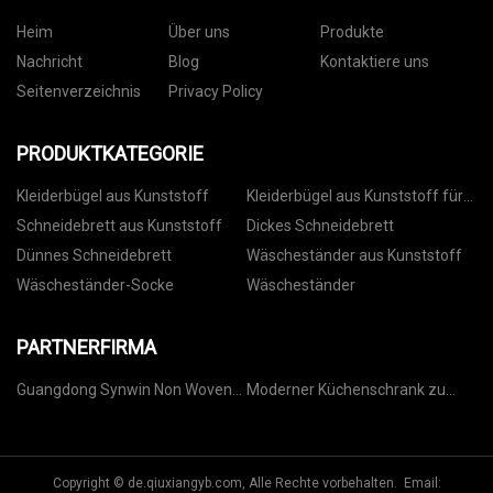
Heim
Über uns
Produkte
Nachricht
Blog
Kontaktiere uns
Seitenverzeichnis
Privacy Policy
PRODUKTKATEGORIE
Kleiderbügel aus Kunststoff
Kleiderbügel aus Kunststoff für
Hosen
Schneidebrett aus Kunststoff
Dickes Schneidebrett
Dünnes Schneidebrett
Wäscheständer aus Kunststoff
Wäscheständer-Socke
Wäscheständer
PARTNERFIRMA
Guangdong Synwin Non Woven
Moderner Küchenschrank zu
Technology Co., Ltd
verkaufen
Copyright © de.qiuxiangyb.com, Alle Rechte vorbehalten. Email: