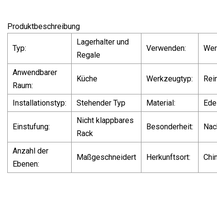
Produktbeschreibung
Lagerhalter und
Typ:
Verwenden:
Wer
Regale
Anwendbarer
Küche
Werkzeugtyp:
Rei
Raum:
Installationstyp:
Stehender Typ
Material:
Ede
Nicht klappbares
Einstufung:
Besonderheit:
Nac
Rack
Anzahl der
Maßgeschneidert
Herkunftsort:
Chi
Ebenen: