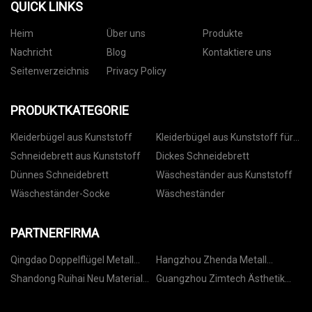
QUICK LINKS
Heim
Über uns
Produkte
Nachricht
Blog
Kontaktiere uns
Seitenverzeichnis
Privacy Policy
PRODUKTKATEGORIE
Kleiderbügel aus Kunststoff
Kleiderbügel aus Kunststoff für
Hosen
Schneidebrett aus Kunststoff
Dickes Schneidebrett
Dünnes Schneidebrett
Wäscheständer aus Kunststoff
Wäscheständer-Socke
Wäscheständer
PARTNERFIRMA
Qingdao Doppelflügel Metall
Hangzhou Zhenda Metall
Produkte Co., Ltd
Technologie Co., GmbH
Shandong Ruihai Neu Material
Guangzhou Zimtech Ästhetik
Technologie Co., Ltd
Technologie Co., Begrenzt