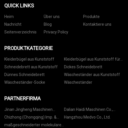
QUICK LINKS
Heim
Über uns
Produkte
Nachricht
Blog
Kontaktiere uns
Seitenverzeichnis
Privacy Policy
PRODUKTKATEGORIE
Kleiderbügel aus Kunststoff
Kleiderbügel aus Kunststoff für
Hosen
Schneidebrett aus Kunststoff
Dickes Schneidebrett
Dünnes Schneidebrett
Wäscheständer aus Kunststoff
Wäscheständer-Socke
Wäscheständer
PARTNERFIRMA
Jinan Jingheng Maschinen
Dalian Haidi Maschinen Co.,
Ausrüstung Co., Ltd.
GmbH
Chizhong (Chongqing) Imp. &
Hangzhou Medvo Co., Ltd.
Exp. Co., Ltd.
maßgeschneiderter molekularer