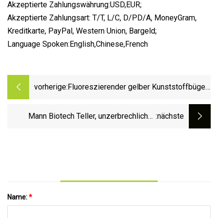
Akzeptierte Zahlungswährung:USD,EUR;
Akzeptierte Zahlungsart: T/T, L/C, D/PD/A, MoneyGram,
Kreditkarte, PayPal, Western Union, Bargeld;
Language Spoken:English,Chinese,French
vorherige:
Fluoreszierender gelber Kunststoffbügel
mit Hosenstange für breite Schultern
Mann Biotech Teller, unzerbrechlicher,
:nächste
stabiler Kunststoff-Essteller, Designer-
Macaron-Essteller
Name:
*