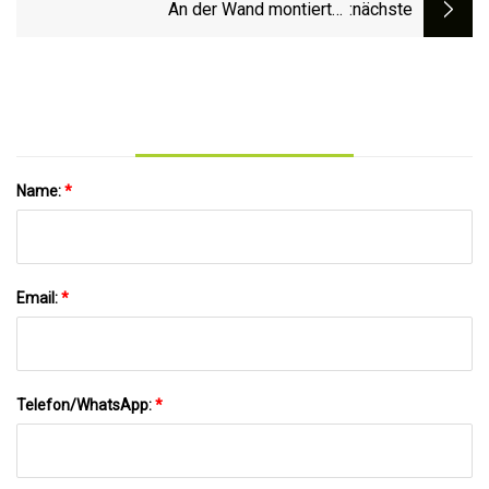
Edelstahl (WS-2205)
An der Wand montierter,
:nächste
zusammenklappbarer Wäscheständer,
zusammenklappbar und einziehbar,
platzsparender Wäscheständer mit
Handtuchhalter
Name:
*
Email:
*
Telefon/WhatsApp:
*