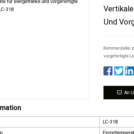
Vertikal
Und Vorg
Kommerzielle, zw
vorgefertigte Le
An U
rmation
LC-318
yp
Einzeltemperat