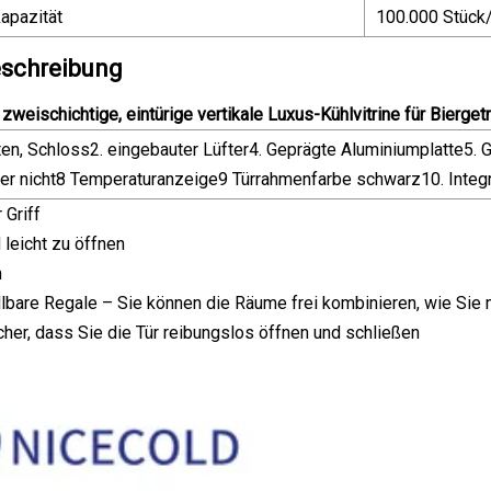
apazität
100.000 Stück
schreibung
zweischichtige, eintürige vertikale Luxus-Kühlvitrine für Bierge
ten, Schloss2. eingebauter Lüfter4. Geprägte Aluminiumplatte5.
der nicht8 Temperaturanzeige9 Türrahmenfarbe schwarz10. Integr
 Griff
 leicht zu öffnen
m
lbare Regale – Sie können die Räume frei kombinieren, wie Sie
icher, dass Sie die Tür reibungslos öffnen und schließen