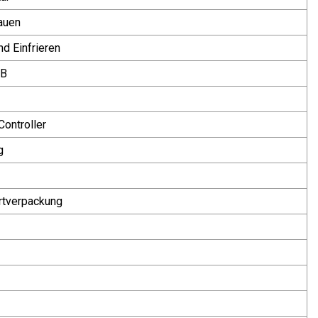
auen
nd Einfrieren
CB
ontroller
g
rtverpackung