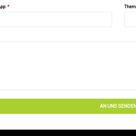
App:
*
Them
AN UNS SENDE