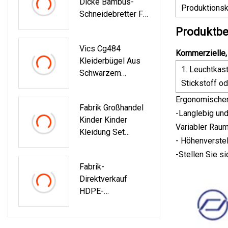
Dicke Bambus-
Lunchbox,
Produktionsk
Schneidebretter Für
Kühlschrank-
Die Küche Mit
Lunchbox, Kleine
Produktbe
Juice Groove-
Lunchbox
Vics Cg484
Vumm Bio-
Kommerzielle, 
Kleiderbügel Aus
Hochleistungs-
1. Leuchtkas
Schwarzem
Schneidebrett
Stickstoff o
Kunststoff Für
Walmart-
Ergonomischer
Fabrik Großhandel
Kleider/Anzüge/Rö
-Langlebig und
Kinder Kinder
Cke
Variabler Rau
Kleidung Set
- Höhenverstel
Kleiderbügel 2
-Stellen Sie s
Stück Set
Fabrik-
Kleiderbügel
Direktverkauf
Kunststoff
HDPE-
Kleiderbügel
Schneidebrett/Sch
Neidebrett/extra
Dickes Kunststoff-