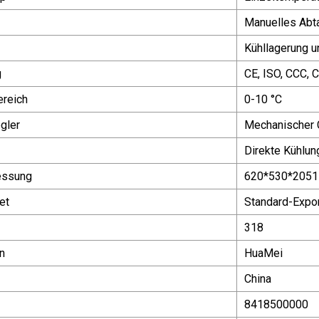
Manuelles Abt
Kühllagerung u
g
CE, ISO, CCC, 
ereich
0-10 °C
gler
Mechanischer C
Direkte Kühlun
essung
620*530*2051
et
Standard-Expo
318
n
HuaMei
China
8418500000