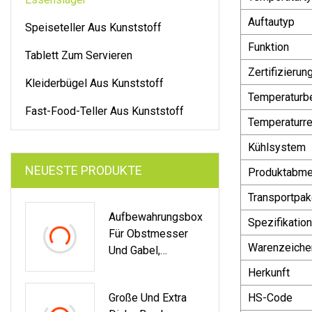
Auftautyp
Speiseteller Aus Kunststoff
Funktion
Tablett Zum Servieren
Zertifizierun
Kleiderbügel Aus Kunststoff
Temperaturb
Fast-Food-Teller Aus Kunststoff
Temperaturre
Kühlsystem
NEUESTE PRODUKTE
Produktabm
Transportpak
Aufbewahrungsbox
Spezifikation
Für Obstmesser
Warenzeiche
Und Gabel,
Lebensmittelqualit
Herkunft
Ät, Gekühlte,
Große Und Extra
HS-Code
Versiegelte