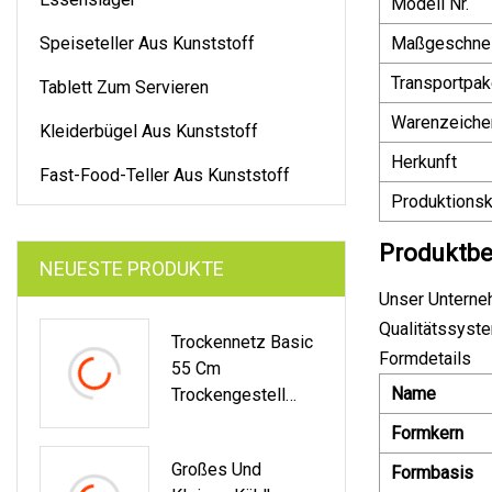
Modell Nr.
Speiseteller Aus Kunststoff
Maßgeschnei
Transportpak
Tablett Zum Servieren
Warenzeiche
Kleiderbügel Aus Kunststoff
Herkunft
Fast-Food-Teller Aus Kunststoff
Produktionsk
Produktbe
NEUESTE PRODUKTE
Unser Unterneh
Qualitätssyste
Trockennetz Basic
Formdetails
55 Cm
Name
Trockengestell
Modulares
Formkern
Hydrokulturnetz
Großes Und
Formbasis
Malla Secado