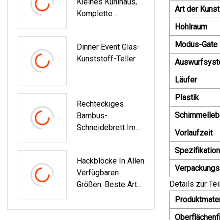
Kleines Kühlhaus,
Indoor Growtent
Art der Kuns
Komplette
Net
Ausrüstung,
Hohlraum
Kühleinheit, Fisch
Modus-Gate
Dinner Event Glas-
Und Meeresfrüchte,
Kunststoff-Teller
Gefrorenes, Schnell
Auswurfsys
Gefrorenes Obst
Läufer
Und Gemüse,
Frisch
Plastik
Rechteckiges
Schimmelleb
Bambus-
Schneidebrett Im
Vorlaufzeit
Großhandel. Extra
Spezifikation
Großes Und Dickes
Hackblöcke In Allen
Schneidebrett Mit
Verpackungs
Verfügbaren
Tropfrille
Details zur Te
Größen. Beste Art
Von Dünnen
Produktmater
Schwarzen
Oberflächenf
Kunststoff-