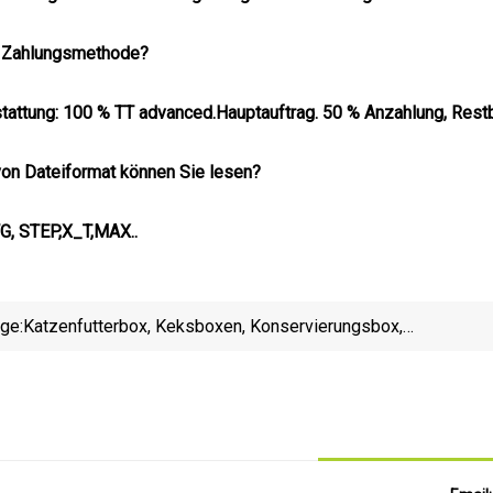
re Zahlungsmethode?
attung: 100 % TT advanced.Hauptauftrag. 50 % Anzahlung, Restb
von Dateiformat können Sie lesen?
G, STEP,X_T,MAX..
ige:
Katzenfutterbox, Keksboxen, Konservierungsbox,
Lebensmittelverpackungsbox aus PP-Kunststoff
Leb