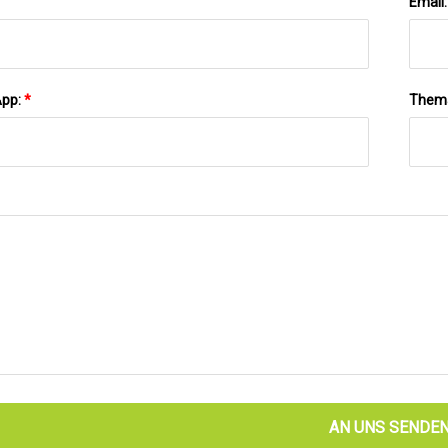
Email
App:
*
Them
AN UNS SENDE