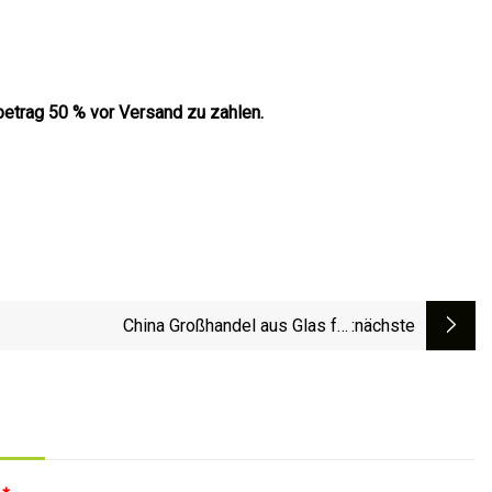
etrag 50 % vor Versand zu zahlen.
China Großhandel aus Glas für
:nächste
ensmittelbehälter/Lunchbox zur Frischhaltung