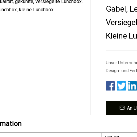
Gabel, L
Versiege
Kleine L
Unser Unternehm
Design- und Fer
An U
rmation