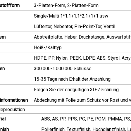
tstoffform
3-Platten-Form, 2-Platten-Form
Single/Multi 1*1,1+1,1*2,1+1+1 usw
Lüftertor, Nebentor, Pin-Point-Tor, Ventil
tem
Abstreifplatte, Heber, Druckstange, Auswurfsti
Heiß-/Kalttyp
HDPE, PP, Nylon, PEEK, LDPE, ABS, Styrol, Acry
en
300.000-1.000.000 Schüsse
15-35 Tage nach Erhalt der Anzahlung
Folgen Sie der endgültigen 3D-Zeichnung
informationen
Abdeckung mit Folie zum Schutz vor Rost und ve
ileproduktion
ial
ABS, AS, PP, PPS, PC, PE, POM, PMMA, PS
inish
Polierfinish, Texturfinish, Hochglanzfinish,