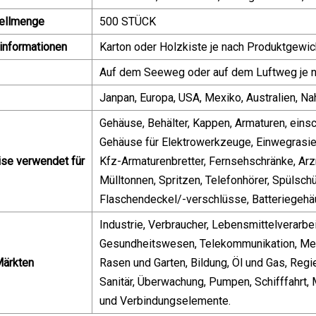
ellmenge
500 STÜCK
informationen
Karton oder Holzkiste je nach Produktgewi
Auf dem Seeweg oder auf dem Luftweg je
Janpan, Europa, USA, Mexiko, Australien, N
Gehäuse, Behälter, Kappen, Armaturen, einsc
Gehäuse für Elektrowerkzeuge, Einwegrasier
se verwendet für
Kfz-Armaturenbretter, Fernsehschränke, Arz
Mülltonnen, Spritzen, Telefonhörer, Spülsch
Flaschendeckel/-verschlüsse, Batteriegeh
Industrie, Verbraucher, Lebensmittelverarbei
Gesundheitswesen, Telekommunikation, Mech
Märkten
Rasen und Garten, Bildung, Öl und Gas, Reg
Sanitär, Überwachung, Pumpen, Schifffahrt, 
und Verbindungselemente.