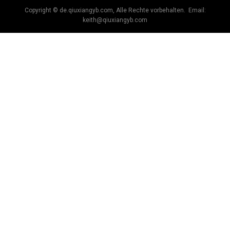
Copyright © de.qiuxiangyb.com, Alle Rechte vorbehalten. Email:
keith@qiuxiangyb.com