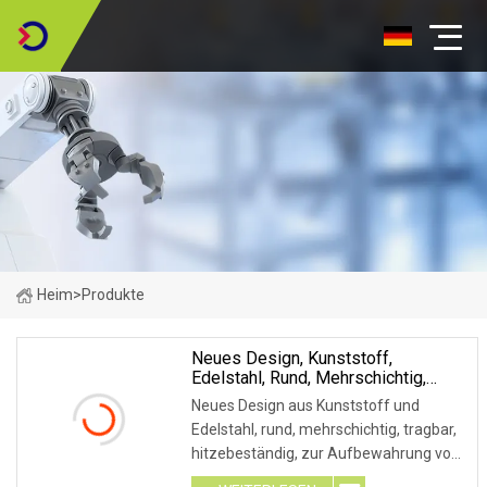
Heim
>
Produkte
Neues Design, Kunststoff,
Edelstahl, Rund, Mehrschichtig,
Tragbar, Hitzebeständig, Lunchbox,
Neues Design aus Kunststoff und
Aufbewahrung Von Lebensmitteln
Edelstahl, rund, mehrschichtig, tragbar,
Im Freien
hitzebeständig, zur Aufbewahrung von
Lebensmitteln im Freien.