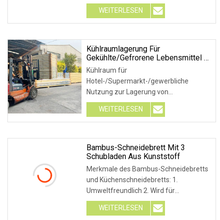
LTD ist ein Hersteller und Händler, der
WEITERLESEN
auf die Forschung, Entwicklung und
Produktion von spezialisiert ist
Kühlraumlagerung Für
Gekühlte/gefrorene Lebensmittel In
Hotels/Supermärkten/gewerblichen
Kühlraum für
Nutzungen
Hotel-/Supermarkt-/gewerbliche
Nutzung zur Lagerung von
gekühlten/gefrorenen Lebensmitteln
WEITERLESEN
Der gefrorene Kühlraum von
Green&Heath verwendet das
umweltfreundliche Kältemittel R404a.
Die Kapazität kann bis zu 10 betragen
Bambus-Schneidebrett Mit 3
Schubladen Aus Kunststoff
Merkmale des Bambus-Schneidebretts
und Küchenschneidebretts: 1.
Umweltfreundlich 2. Wird für
Lebensmittel, Gemüse und Fleisch
WEITERLESEN
verwendet. 3. LFGB, FDA-Zulassung für