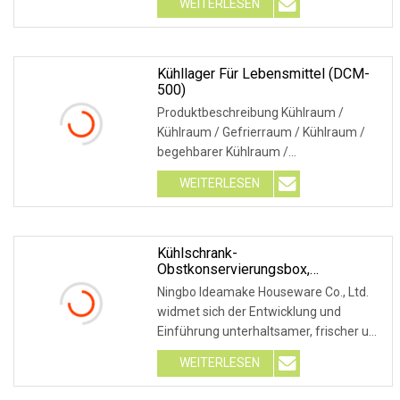
WEITERLESEN
Produktbeschreibung: Das Produkt
besteht aus umweltfreundlichen, von
der Europäischen Union zugelassenen
Materialien
Kühllager Für Lebensmittel (DCM-
500)
Produktbeschreibung Kühlraum /
Kühlraum / Gefrierraum / Kühlraum /
begehbarer Kühlraum /
Schnellgefrierraum 1. Stabile Leistung
WEITERLESEN
2. Top-10-Marke 3. Lange
Aktualisierungszeit 4. Importierte Teile
Kühlschrank-
Obstkonservierungsbox,
Versiegelte, Transparente
Ningbo Ideamake Houseware Co., Ltd.
Aufbewahrungsbox In
widmet sich der Entwicklung und
Lebensmittelqualität
Einführung unterhaltsamer, frischer und
aufregender Haushaltswaren, die Ihr
WEITERLESEN
Leben einfacher und interessanter
machen, auf dem Weltmarkt. Unser