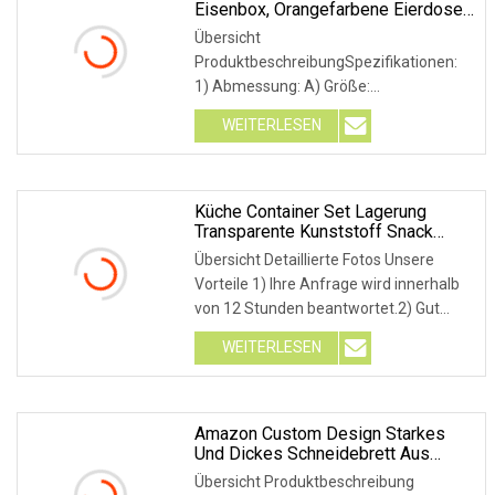
Eisenbox, Orangefarbene Eierdose,
Kinder-Süßigkeits-
Übersicht
Metallaufbewahrung
ProduktbeschreibungSpezifikationen:
1) Abmessung: A) Größe:
105*70*70mm B) Nach Kundenwunsch.
WEITERLESEN
2) Material: 0,20–0,25 mm dickes
Weißblech erster Güteklasse. 3) Druck:
CMYK-Offset
Küche Container Set Lagerung
Transparente Kunststoff Snack
Gläser Getreide Lagerung Gläser
Übersicht Detaillierte Fotos Unsere
Küche Frischhalten Lagerung
Vorteile 1) Ihre Anfrage wird innerhalb
Lebensmittel
von 12 Stunden beantwortet.2) Gut
ausgebildete und erfahrene Verkäufer
WEITERLESEN
können Ihre Anfragen auf Englisch
beantworten.3) Arbeitszeit: 8:30 bis
18:00 Uhr,
Amazon Custom Design Starkes
Und Dickes Schneidebrett Aus
Akazienholz Mit Griff
Übersicht Produktbeschreibung