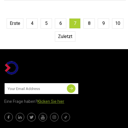
Leim und Öl. 4. Lieferung von einer
zertifizierten vertrauenswürdigen
Fabrik mit BSCI,
Erste
4
5
6
7
8
9
10
Zuletzt
Eine Frage haben?
Klicken Sie hier