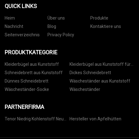
QUICK LINKS
Heim
Über uns
Produkte
Nachricht
Blog
Kontaktiere uns
Seitenverzeichnis
Privacy Policy
PRODUKTKATEGORIE
Kleiderbügel aus Kunststoff
Kleiderbügel aus Kunststoff für
Hosen
Schneidebrett aus Kunststoff
Dickes Schneidebrett
Dünnes Schneidebrett
Wäscheständer aus Kunststoff
Wäscheständer-Socke
Wäscheständer
PARTNERFIRMA
Tenor Niedrig Kohlenstoff Neu
Hersteller von Apfelhütten
Energie Technologie (Liaoning)
Co., Ltd