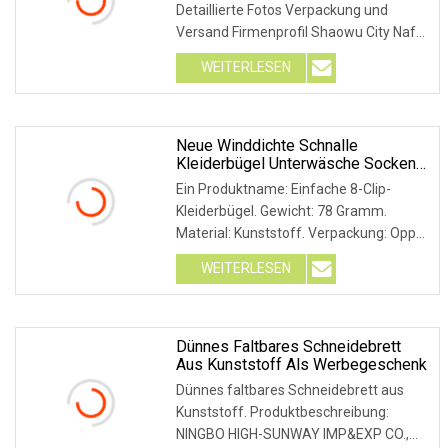
Detaillierte Fotos Verpackung und
Versand Firmenprofil Shaowu City Nafu
Bamboo and Wood Industry Co., Ltd.
WEITERLESEN
wurde 2003 gegründet und unsere
Fabrik ist etwa 13.113 Quadratmeter
groß
Neue Winddichte Schnalle
Kleiderbügel Unterwäsche Socken
Multifunktions-Kleiderbügel
Ein Produktname: Einfache 8-Clip-
Rutschfeste 8 Clip Wäscheständer
Kleiderbügel. Gewicht: 78 Gramm.
Material: Kunststoff. Verpackung: Opp-
Beutel. Farben: Nordic Beige, Nordic
WEITERLESEN
Pink, Nordic Blue, Nordic Green
Dünnes Faltbares Schneidebrett
Aus Kunststoff Als Werbegeschenk
Dünnes faltbares Schneidebrett aus
Kunststoff. Produktbeschreibung:
NINGBO HIGH-SUNWAY IMP&EXP CO.,