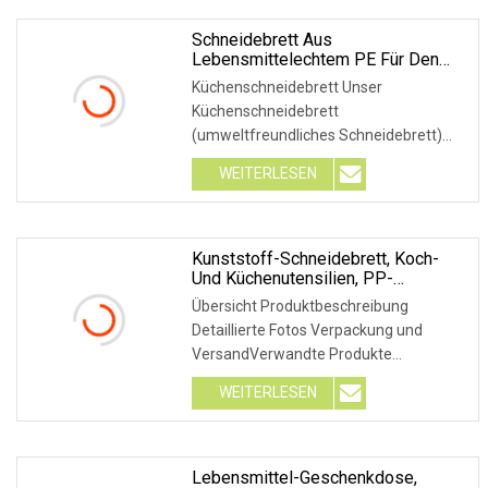
Motto ist hohes Design, Qualität
Schneidebrett Aus
Lebensmittelechtem PE Für Den
Haushalt, Schneidebrett Für Obst
Küchenschneidebrett Unser
Und Gemüse, Dickes, Rutschfestes
Küchenschneidebrett
Schneidebrett
(umweltfreundliches Schneidebrett)
eignet sich perfekt für den Einsatz in
WEITERLESEN
farblich gekennzeichneten Küchen und
gewerblichen Arbeitsbereichen.
Hergestellt aus hochwertigem
Polyethylen mit hoher Dichte,
Kunststoff-Schneidebrett, Koch-
Und Küchenutensilien, PP-
Schneidebrett, Gemüse, Faltbares
Übersicht Produktbeschreibung
Schneidebrett
Detaillierte Fotos Verpackung und
VersandVerwandte Produkte
FirmenprofilJinan Jinhui Dadi Packing.
WEITERLESEN
Co., Ltd wurde 2004 gegründet und
produziert Plastikflaschen, Plastikgläser
und Plastik
Lebensmittel-Geschenkdose,