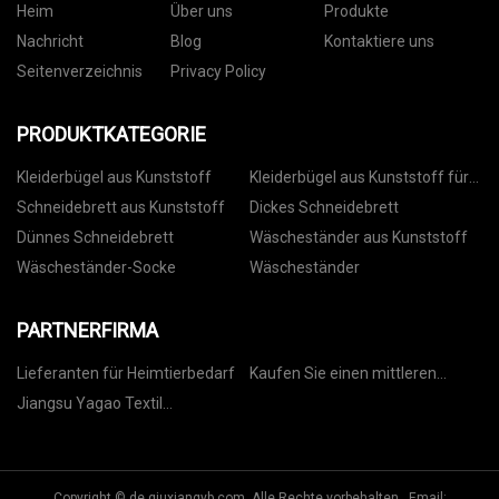
Heim
Über uns
Produkte
Nachricht
Blog
Kontaktiere uns
Seitenverzeichnis
Privacy Policy
PRODUKTKATEGORIE
Kleiderbügel aus Kunststoff
Kleiderbügel aus Kunststoff für
Hosen
Schneidebrett aus Kunststoff
Dickes Schneidebrett
Dünnes Schneidebrett
Wäscheständer aus Kunststoff
Wäscheständer-Socke
Wäscheständer
PARTNERFIRMA
Lieferanten für Heimtierbedarf
Kaufen Sie einen mittleren
Radlader
Jiangsu Yagao Textil
Technologie Co., Ltd
Copyright © de.qiuxiangyb.com, Alle Rechte vorbehalten. Email: