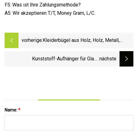
F5: Was ist Ihre Zahlungsmethode?
A5: Wir akzeptieren T/T, Money Gram, L/C.
vorherige:
Kleiderbügel aus Holz, Holz, Metall,
Kleidung, Hemd, Mantel, Hose, Wäsche,
Kleidung, Kleidung, Kunststoff
Kunststoff-Aufhänger für Glas-
:nächste
Infusionsflaschen, Aufhänger für
Infusionsflaschen
Name:
*