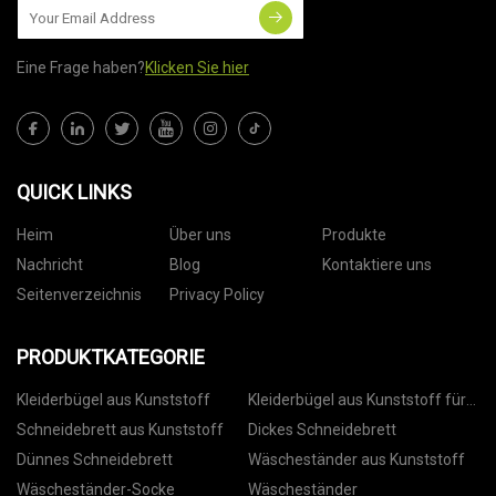
Eine Frage haben?
Klicken Sie hier
QUICK LINKS
Heim
Über uns
Produkte
Nachricht
Blog
Kontaktiere uns
Seitenverzeichnis
Privacy Policy
PRODUKTKATEGORIE
Kleiderbügel aus Kunststoff
Kleiderbügel aus Kunststoff für
Hosen
Schneidebrett aus Kunststoff
Dickes Schneidebrett
Dünnes Schneidebrett
Wäscheständer aus Kunststoff
Wäscheständer-Socke
Wäscheständer