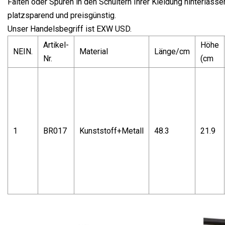
Falten oder Spuren in den Schultern Ihrer Kleidung hinterlasse
platzsparend und preisgünstig.
Unser Handelsbegriff ist EXW USD.
Artikel-
Höhe
NEIN.
Material
Länge/cm
Nr.
(cm
1
BR017
Kunststoff+Metall
48.3
21.9