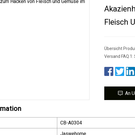
Akazien
Fleisch
Übersicht Produ
Versand FAQ 1: S
An U
rmation
CB-A0304
Jaswehome