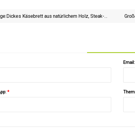
ige:
Dickes Käsebrett aus natürlichem Holz, Steak-
Groß
Schneidebrett mit Keramikschale
Email
App:
*
Them