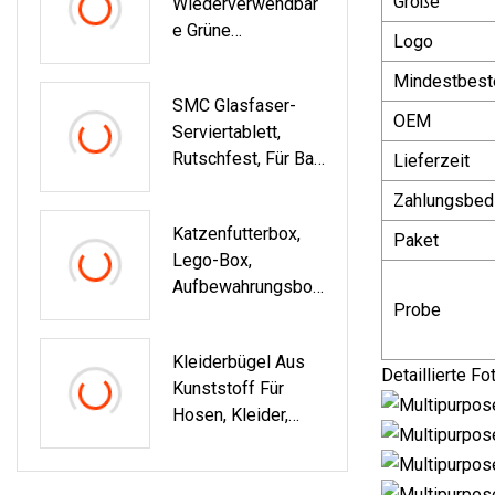
Größe
Wiederverwendbar
Frischhaltebox
E Grüne
Logo
Rechteckige 20,3
Mindestbest
Cm Große
SMC Glasfaser-
Speiseteller Aus
OEM
Serviertablett,
Kunststoff,
Rutschfest, Für Bar,
Lieferzeit
Mikrowellen-/spül
Kneipe, Kellner,
Maschinenfest,
Zahlungsbed
Abendessen,
BPA-Frei
Katzenfutterbox,
Getränke, Essen
Paket
Lego-Box,
Aufbewahrungsbox,
Probe
Spielzeugkiste Aus
PP-Kunststoff
Kleiderbügel Aus
Detaillierte Fo
Kunststoff Für
Hosen, Kleider,
Röcke, Mit
Metallhaken Und
Clips