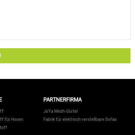
N
E
PARTNERFIRMA
ff
JoYa Mesh-Gürtel
ff für Hosen
Fabrik für elektrisch verstellbare Sofas
toff