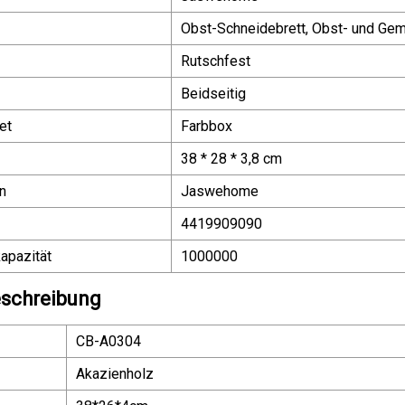
Obst-Schneidebrett, Obst- und Ge
Rutschfest
Beidseitig
et
Farbbox
38 * 28 * 3,8 cm
n
Jaswehome
4419909090
apazität
1000000
schreibung
CB-A0304
Akazienholz