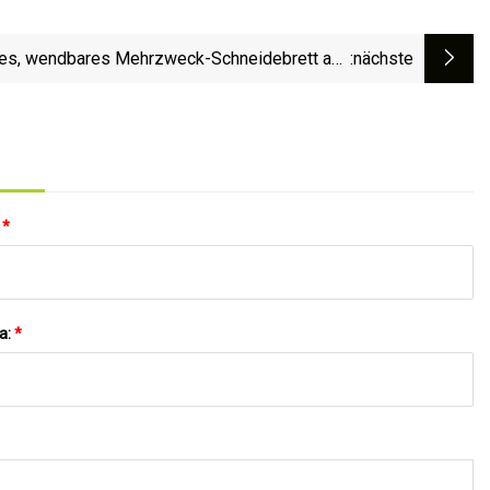
es, wendbares Mehrzweck-Schneidebrett aus
:nächste
dickem Akazienholz
:
*
a:
*