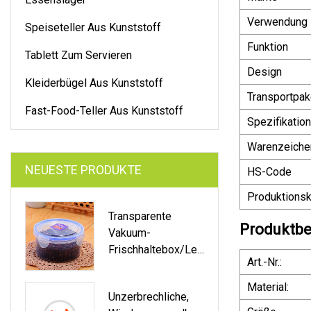
Verwendung
Speiseteller Aus Kunststoff
Funktion
Tablett Zum Servieren
Design
Kleiderbügel Aus Kunststoff
Transportpak
Fast-Food-Teller Aus Kunststoff
Spezifikation
Warenzeiche
NEUESTE PRODUKTE
HS-Code
Produktionsk
Transparente
Produktbe
Vakuum-
Frischhaltebox/Leb
Art.-Nr.:
Ensmittelbehälter/
Aufbewahrungsbox
Material:
Unzerbrechliche,
Für Lebensmittel,