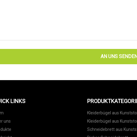
AN UNS SENDE
ICK LINKS
PRODUKTKATEGORI
im
Kleiderbügel aus Kunststo
r uns
Kleiderbügel aus Kunststo
odukte
Schneidebrett aus Kunsts