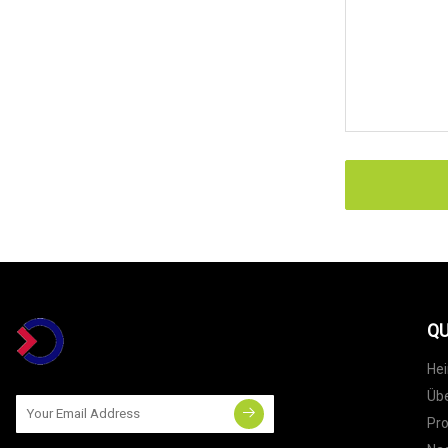
QU
He
Übe
Pr