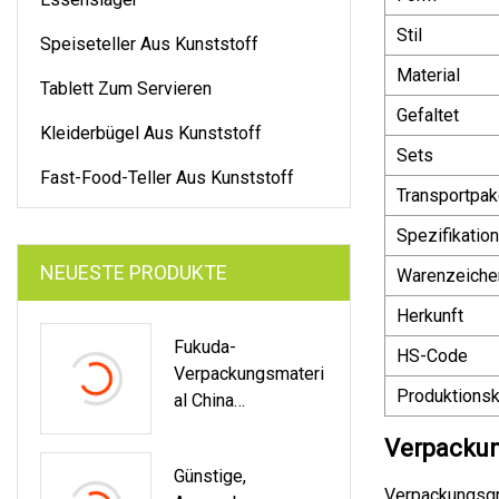
Stil
Speiseteller Aus Kunststoff
Material
Tablett Zum Servieren
Gefaltet
Kleiderbügel Aus Kunststoff
Sets
Fast-Food-Teller Aus Kunststoff
Transportpak
Spezifikation
NEUESTE PRODUKTE
Warenzeiche
Herkunft
Fukuda-
HS-Code
Verpackungsmateri
Produktionsk
Al China
Rechteckiger
Verpackun
Kunststoffdeckel
Günstige,
Frischekonservieru
Verpackungsgrö