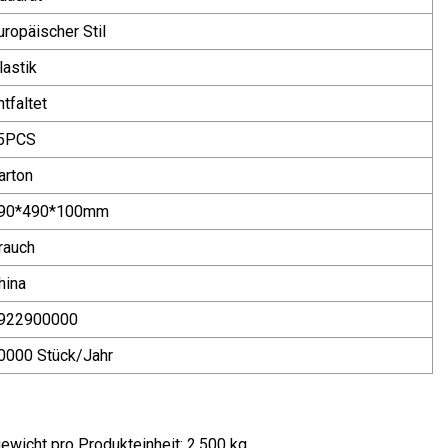
uropäischer Stil
lastik
ntfaltet
5PCS
arton
90*490*100mm
rauch
hina
922900000
0000 Stück/Jahr
ewicht pro Produkteinheit: 2.500 kg