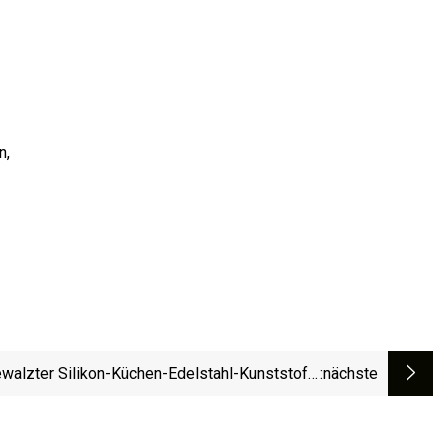
n,
alzter Silikon-Küchen-Edelstahl-Kunststoff-
:nächste
Abflusskorb, zusammenklappbares Tablett,
Trockenspüle