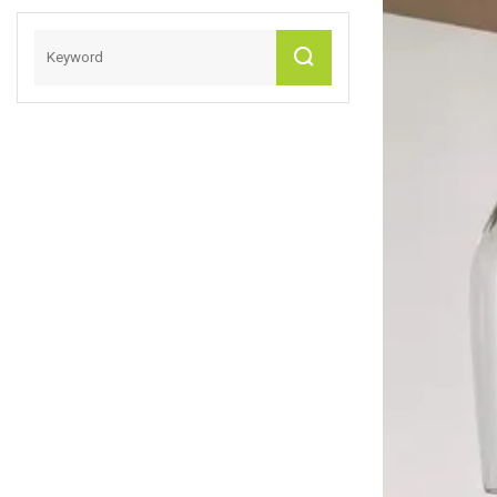
Abendessenteller,
Ovaler Teller Für
Pasta