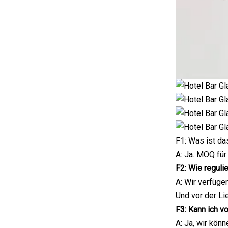
F1: Was ist d
A: Ja. MOQ fü
F2: Wie reguli
A: Wir verfüge
Und vor der Li
F3: Kann ich v
A: Ja, wir kön