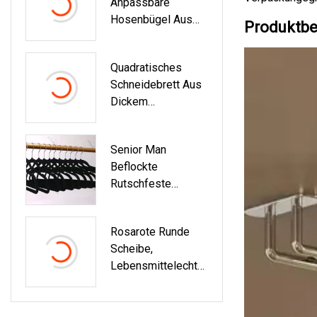
Anpassbare
Ng
Hosenbügel Aus
Lebensmittelaufbe
Produktbe
Kunststoff In 5
Wahrungsbehälter
Größen
Box Hersteller
Quadratisches
Muster Verfügbar
Schneidebrett Aus
PLA-
Dickem
Lebensmittelbehält
Ebenholzfurnier,
Er/-Box
Küchenutensilien,
Senior Man
Holzschneidebrett
Beflockte
Rutschfeste
Beflockte
Kunststoff-Anzug-
Rosarote Runde
Samtgold-
Scheibe,
Kleiderbügel
Lebensmittelechter
,
Umweltfreundlicher
Kunststoff-