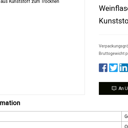
Weinflas
Kunstst
Verpackungsgröß
Bruttogewicht pr
An U
rmation
G
Q