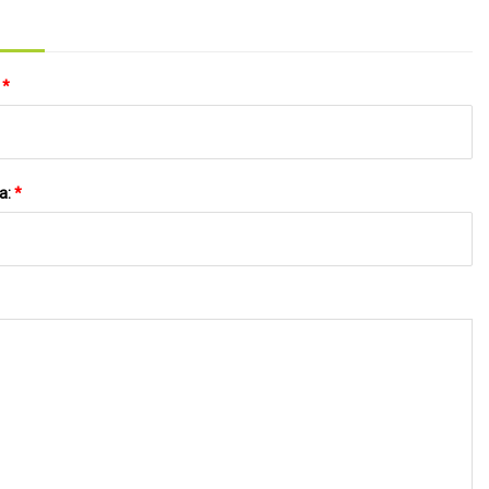
:
*
a:
*