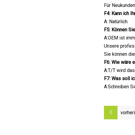
Für Neukunden 
F4: Kann ich I
A: Natürlich.
F5: Können Si
A:OEM ist imme
Unsere profess
Sie können di
F6: Wie wäre 
A:T/T wird das
F7: Was soll ic
A:Schreiben Si
vorher