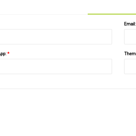
Email
App:
*
Them