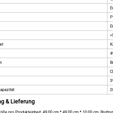
E
P
E
>
et
K
4
n
B
C
3
apazität
2
g & Lieferung
ße pro Produkteinheit: 49,00 cm * 49,00 cm * 10,00 cm. Bruttog