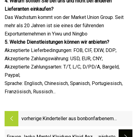
4. Warum sollten Sie bei uns und nicht bei anderen
Lieferanten einkaufen?
Das Wachstum kommt von der Market Union Group. Seit
mehr als 20 Jahren ist sie eines der führenden
Exportunternehmen in Yiwu und Ningbo
5. Welche Dienstleistungen können wir anbieten?
Akzeptierte Lieferbedingungen: FOB, CIF, EXW, DDP;
Akzeptierte Zahlungswährung: USD, EUR, CNY;
Akzeptierte Zahlungsarten: T/T, L/C, D/PD/A, Bargeld,
Paypal;
Sprache: Englisch, Chinesisch, Spanisch, Portugiesisch,
Französisch, Russisch...
vorherige:
Kinderteller aus bonbonfarbenem
Melamin-Kunststoff mit 3 Fächern,
bonbonfarbener Trennteller aus Silikon
Frauen Jacke Mantel Kleidung Kleid Anzug
:nächste