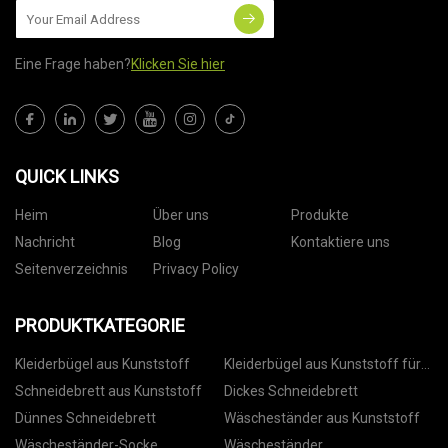
Eine Frage haben?
Klicken Sie hier
QUICK LINKS
Heim
Über uns
Produkte
Nachricht
Blog
Kontaktiere uns
Seitenverzeichnis
Privacy Policy
PRODUKTKATEGORIE
Kleiderbügel aus Kunststoff
Kleiderbügel aus Kunststoff für
Hosen
Schneidebrett aus Kunststoff
Dickes Schneidebrett
Dünnes Schneidebrett
Wäscheständer aus Kunststoff
Wäscheständer-Socke
Wäscheständer