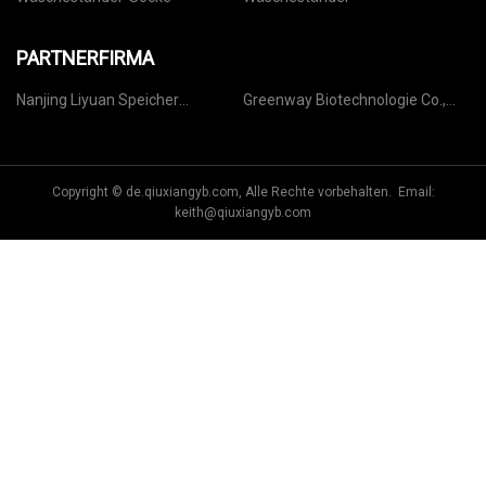
PARTNERFIRMA
Nanjing Liyuan Speicher
Greenway Biotechnologie Co.,
Ausrüstung Co ., Ltd .
Ltd
Copyright © de.qiuxiangyb.com, Alle Rechte vorbehalten. Email:
keith@qiuxiangyb.com