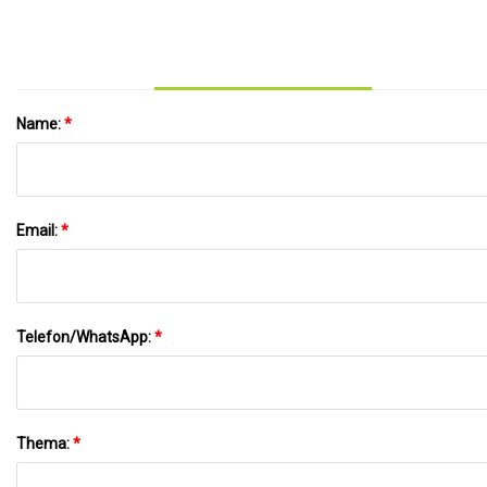
Frischekonservierung
Lebensmittelaufbewahrungsbehälter Box
Herstellung PLA Blisterbox Großhandel
Name:
*
Email:
*
Telefon/WhatsApp:
*
Thema:
*