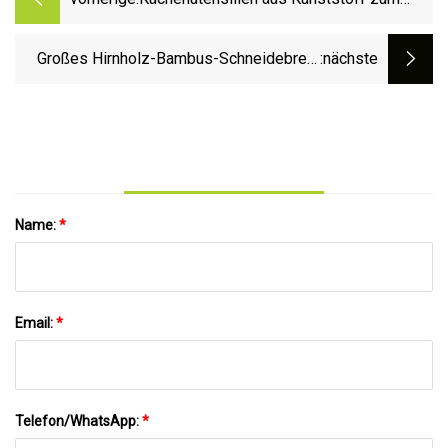
Organisieren von Abwasch und Trocknen,
Aufbewahrungsregal, Küchenregal
Großes Hirnholz-Bambus-Schneidebrett,
:nächste
Metzgerblock, Schneidebrett, Fleisch, Brot,
Obst, Tranchierbrett, wendbar, dickes
Schneidebrett
Name:
*
Email:
*
Telefon/WhatsApp:
*