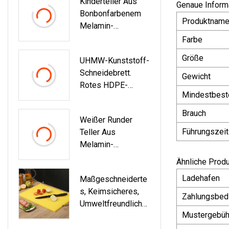
Kinderteller Aus
Passen Sie Bunte
Genaue Inform
Bonbonfarbenem
Runde Teller Zum
Produktnam
Melamin-
Abendessen An
Kunststoff Mit 3
Farbe
Fächern,
Größe
UHMW-Kunststoff-
Bonbonfarbener
Schneidebrett.
Trennteller Aus
Gewicht
Rotes HDPE-
Silikon
Mindestbest
UHMW-PE-
Schneidebrett
Brauch
Weißer Runder
Führungszeit
Teller Aus
Melamin-
Kunststoff Mit
Ähnliche Prod
Individuellem Logo
Ladehafen
Maßgeschneiderte
Von Housewares
S, Keimsicheres,
Zahlungsbed
Umweltfreundliche
Mustergebüh
S Schneidebrett Für
Avirulent-