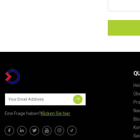
QU
He
Übe
Pr
Nac
Eine Frage haben?
Klicken Sie hier
Blo
Kon
Sei