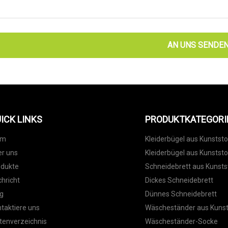
AN UNS SENDE
ICK LINKS
PRODUKTKATEGORI
im
Kleiderbügel aus Kunststo
r uns
Kleiderbügel aus Kunststo
odukte
Schneidebrett aus Kunsts
hricht
Dickes Schneidebrett
g
Dünnes Schneidebrett
taktiere uns
Wäscheständer aus Kunst
tenverzeichnis
Wäscheständer-Socke