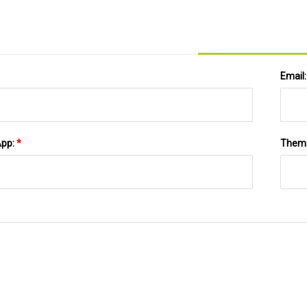
bunte runde Teller zum Abendessen an
Email
App:
*
Them