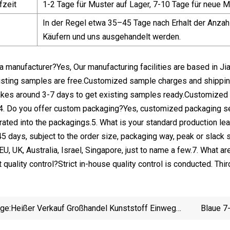
fzeit
1-2 Tage für Muster auf Lager, 7-10 Tage für neue M
In der Regel etwa 35–45 Tage nach Erhalt der Anz
Käufern und uns ausgehandelt werden.
a manufacturer?Yes, Our manufacturing facilities are based in J
sting samples are free.Customized sample charges and shipping
takes around 3-7 days to get existing samples ready.Customized 
4. Do you offer custom packaging?Yes, customized packaging serv
rated into the packagings.5. What is your standard production le
5 days, subject to the order size, packaging way, peak or slack 
 EU, UK, Australia, Israel, Singapore, just to name a few.7. Wha
 quality control?Strict in-house quality control is conducted. Thi
ige:
Heißer Verkauf Großhandel Kunststoff Einweg
Blaue 7
Lebensmittelqualität Dunkelblau PS Passen Sie