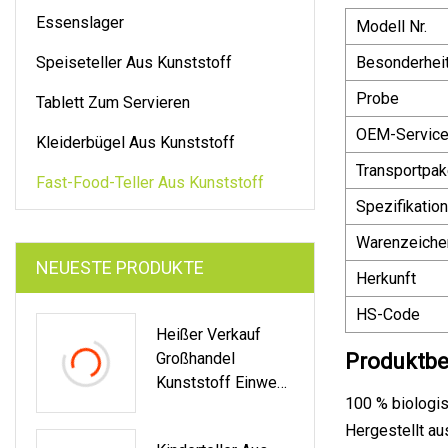
Essenslager
Modell Nr.
Speiseteller Aus Kunststoff
Besonderhei
Probe
Tablett Zum Servieren
OEM-Servic
Kleiderbügel Aus Kunststoff
Transportpak
Fast-Food-Teller Aus Kunststoff
Spezifikation
Warenzeiche
NEUESTE PRODUKTE
Herkunft
HS-Code
Heißer Verkauf
Großhandel
Produktbe
Kunststoff Einweg
100 % biologi
Lebensmittelqualit
Ät Dunkelblau PS
Hergestellt au