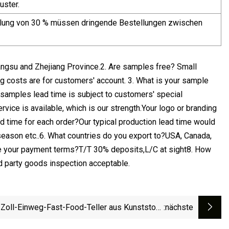
uster.
ahlung von 30 % müssen dringende Bestellungen zwischen
iangsu and Zhejiang Province.2. Are samples free? Small
 costs are for customers' account. 3. What is your sample
samples lead time is subject to customers' special
ice is available, which is our strength.Your logo or branding
ad time for each order?Our typical production lead time would
season etc..6. What countries do you export to?USA, Canada,
t are your payment terms?T/T 30% deposits,L/C at sight8. How
rd party goods inspection acceptable.
-Zoll-Einweg-Fast-Food-Teller aus Kunststoff,
:nächste
rund, für Geburtstag, Hochzeit, Party