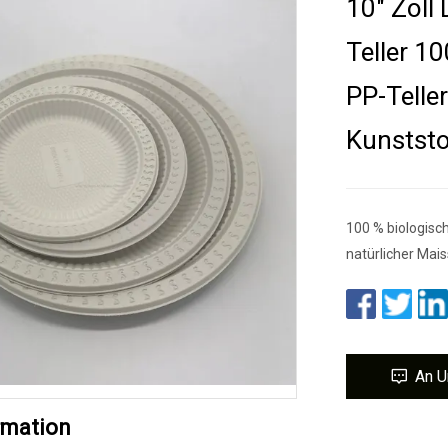
10" Zol
Teller 1
PP-Telle
Kunststo
100 % biologisc
natürlicher Mai
An U
rmation