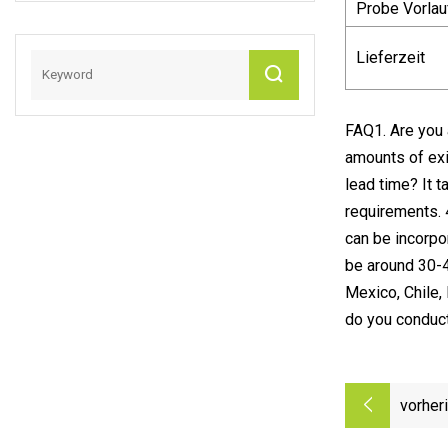
Probe Vorlau
Kunststoffspritzpr
Odukte
Lieferzeit
FAQ1. Are you 
amounts of exi
lead time? It 
requirements. 
can be incorpo
be around 30-4
Mexico, Chile,
do you conduct
vorher