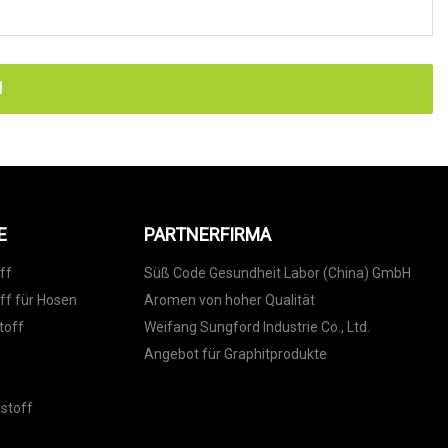
N
E
PARTNERFIRMA
ff
Süß Code Gesundheit Labor (China) GmbH
ff für Hosen
Aromen von hoher Qualität
toff
Weifang Sungford Industrie Co., Ltd.
Angebot für Graphitprodukte
stoff