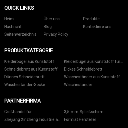
QUICK LINKS
Heim
Über uns
Produkte
Nachricht
Blog
Kontaktiere uns
Seitenverzeichnis
Privacy Policy
PRODUKTKATEGORIE
Kleiderbügel aus Kunststoff
Kleiderbügel aus Kunststoff für
Hosen
Schneidebrett aus Kunststoff
Dickes Schneidebrett
Dünnes Schneidebrett
Wäscheständer aus Kunststoff
Wäscheständer-Socke
Wäscheständer
PARTNERFIRMA
Großhandel für
3,5-mm-Spleißschirm
Glasschiebetürbeschläge aus
Zhejiang Xinzheng Industrie &
Formiat Hersteller
Edelstahl
Handel Co., Ltd