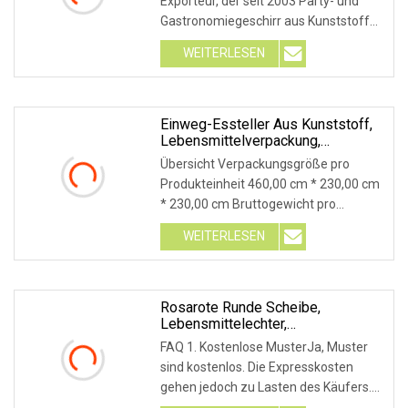
Exporteur, der seit 2003 Party- und
Gastronomiegeschirr aus Kunststoff
anbietet u
WEITERLESEN
Einweg-Essteller Aus Kunststoff,
Lebensmittelverpackung,
Kunststoffteller Zum Verkauf
Übersicht Verpackungsgröße pro
Produkteinheit 460,00 cm * 230,00 cm
* 230,00 cm Bruttogewicht pro
Produkteinheit 9,500 k
WEITERLESEN
Rosarote Runde Scheibe,
Lebensmittelechter,
Umweltfreundlicher Kunststoff-
FAQ 1. Kostenlose MusterJa, Muster
Abendessenteller, Ovaler Teller Für
sind kostenlos. Die Expresskosten
Pasta
gehen jedoch zu Lasten des Käufers.
Versandarten: