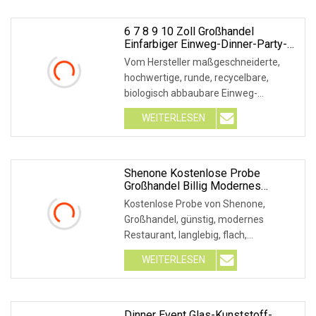
6 7 8 9 10 Zoll Großhandel
Einfarbiger Einweg-Dinner-Party-
Teller Aus PS-Kunststoff
Vom Hersteller maßgeschneiderte,
hochwertige, runde, recycelbare,
biologisch abbaubare Einweg-
Kunststoffteller. Unsere E
WEITERLESEN
Shenone Kostenlose Probe
Großhandel Billig Modernes
Restaurant Langlebiger, Flacher,
Kostenlose Probe von Shenone,
Mattschwarzer Runder Melamin-
Großhandel, günstig, modernes
Essteller Aus Kunststoff
Restaurant, langlebig, flach,
mattschwarz, rund, Kunststoff
WEITERLESEN
Dinner Event Glas-Kunststoff-