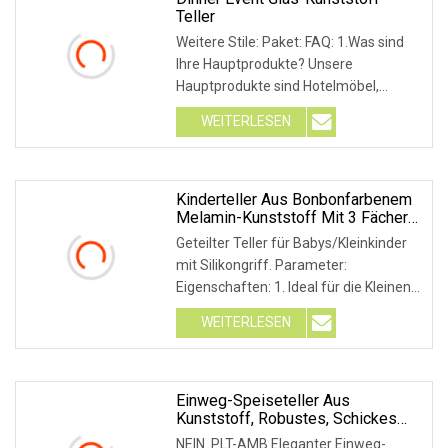
Teller
Weitere Stile: Paket: FAQ: 1.Was sind
Ihre Hauptprodukte? Unsere
Hauptprodukte sind Hotelmöbel,
darunter Hunderte von
WEITERLESEN
Kinderteller Aus Bonbonfarbenem
Melamin-Kunststoff Mit 3 Fächern,
Bonbonfarbener Trennteller Aus
Geteilter Teller für Babys/Kleinkinder
Silikon
mit Silikongriff. Parameter:
Eigenschaften: 1. Ideal für die Kleinen,
die lernen,
WEITERLESEN
Einweg-Speiseteller Aus
Kunststoff, Robustes, Schickes
Wellendesign, Wiederverwendbar
NEIN. PLT-AMB Eleganter Einweg-