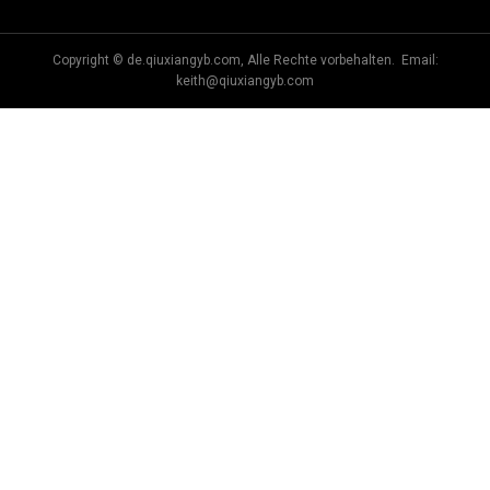
Copyright © de.qiuxiangyb.com, Alle Rechte vorbehalten. Email:
keith@qiuxiangyb.com