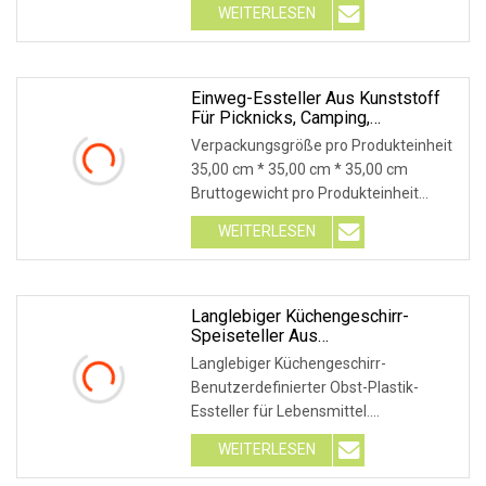
WEITERLESEN
Einweg-Essteller Aus Kunststoff
Für Picknicks, Camping,
Geburtstagsfeiern Im Freien
Verpackungsgröße pro Produkteinheit
35,00 cm * 35,00 cm * 35,00 cm
Bruttogewicht pro Produkteinheit
0,450 kg Produktbesc
WEITERLESEN
Langlebiger Küchengeschirr-
Speiseteller Aus
Kundenspezifischem Obst-
Langlebiger Küchengeschirr-
Kunststoff
Benutzerdefinierter Obst-Plastik-
Essteller für Lebensmittel.
Produktbeschreibung: Produktmer
WEITERLESEN