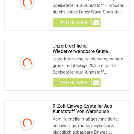
Speiseteller aus Kunststoff – robuste,
durchsichtige Fancy Wave-Speiseteller
– 19,1 cm
WEITERLESEN
Unzerbrechliche,
Wiederverwendbare Grüne
Rechteckige 20,3 Cm Große
Unzerbrechliche, wiederverwendbare
Speiseteller Aus Kunststoff,
grüne, rechteckige 20,3 cm große
Mikrowellen-/spülmaschinenfest,
Speiseteller aus Kunststoff,
BPA-Frei
mikrowellen-/spülmasch
WEITERLESEN
9-Zoll-Einweg-Essteller Aus
Kunststoff Von Warehouse
Vom Hersteller maßgeschneiderte,
hochwertige, runde, recycelbare,
biologisch abbaubare Einweg-