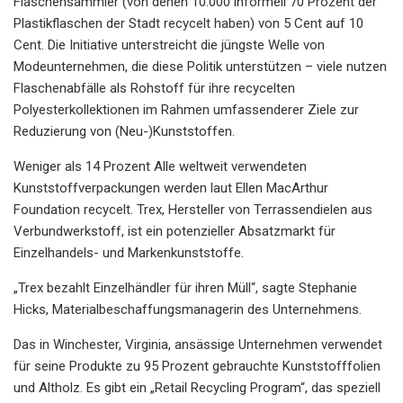
Flaschensammler (von denen 10.000 informell 70 Prozent der
Plastikflaschen der Stadt recycelt haben) von 5 Cent auf 10
Cent. Die Initiative unterstreicht die jüngste Welle von
Modeunternehmen, die diese Politik unterstützen – viele nutzen
Flaschenabfälle als Rohstoff für ihre recycelten
Polyesterkollektionen im Rahmen umfassenderer Ziele zur
Reduzierung von (Neu-)Kunststoffen.
Weniger als 14 Prozent
Alle weltweit verwendeten
Kunststoffverpackungen werden laut Ellen MacArthur
Foundation recycelt. Trex, Hersteller von Terrassendielen aus
Verbundwerkstoff, ist ein potenzieller Absatzmarkt für
Einzelhandels- und Markenkunststoffe.
„Trex bezahlt Einzelhändler für ihren Müll“, sagte Stephanie
Hicks, Materialbeschaffungsmanagerin des Unternehmens.
Das in Winchester, Virginia, ansässige Unternehmen verwendet
für seine Produkte zu 95 Prozent gebrauchte Kunststofffolien
und Altholz. Es gibt ein „Retail Recycling Program“, das speziell