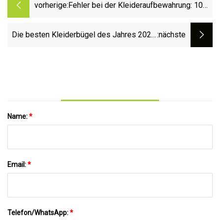
vorherige:
Fehler bei der Kleideraufbewahrung: 10
alltägliche Fehler
Die besten Kleiderbügel des Jahres 2023:
:nächste
Werten Sie Ihren Kleiderschrank mit diesen
Marken auf
Name:
*
Email:
*
Telefon/WhatsApp:
*