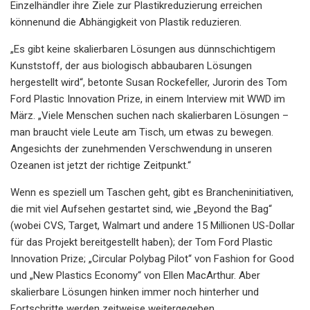
Einzelhändler ihre Ziele zur Plastikreduzierung erreichen
können
und die Abhängigkeit von Plastik reduzieren.
„Es gibt keine skalierbaren Lösungen aus dünnschichtigem
Kunststoff, der aus biologisch abbaubaren Lösungen
hergestellt wird“, betonte Susan Rockefeller, Jurorin des Tom
Ford Plastic Innovation Prize, in einem Interview mit WWD im
März. „Viele Menschen suchen nach skalierbaren Lösungen –
man braucht viele Leute am Tisch, um etwas zu bewegen.
Angesichts der zunehmenden Verschwendung in unseren
Ozeanen ist jetzt der richtige Zeitpunkt.“
Wenn es speziell um Taschen geht, gibt es Brancheninitiativen,
die mit viel Aufsehen gestartet sind, wie „Beyond the Bag“
(wobei CVS, Target, Walmart und andere 15 Millionen US-Dollar
für das Projekt bereitgestellt haben); der Tom Ford Plastic
Innovation Prize; „Circular Polybag Pilot“ von Fashion for Good
und „New Plastics Economy“ von Ellen MacArthur. Aber
skalierbare Lösungen hinken immer noch hinterher und
Fortschritte werden zeitweise weitergegeben.